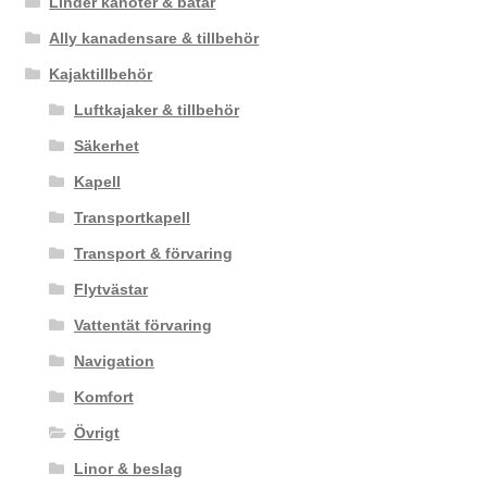
Linder kanoter & båtar
Ally kanadensare & tillbehör
Kajaktillbehör
Luftkajaker & tillbehör
Säkerhet
Kapell
Transportkapell
Transport & förvaring
Flytvästar
Vattentät förvaring
Navigation
Komfort
Övrigt
Linor & beslag