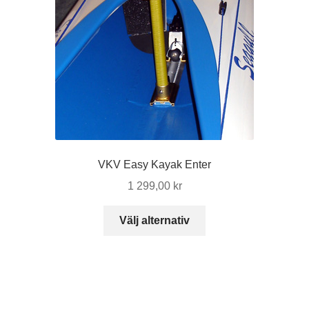
VKV Easy Kayak Enter
1 299,00
kr
Den
Välj alternativ
här
produkten
har
flera
varianter.