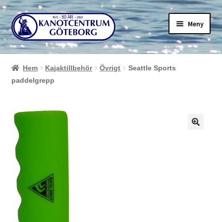
Hoppa
Hoppa
Meny
till
till
navigering
innehåll
Hem
Kajaktillbehör
Övrigt
Seattle Sports
paddelgrepp