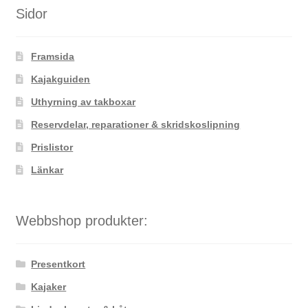
De
Sidor
olika
alternativen
Framsida
kan
väljas
Kajakguiden
på
Uthyrning av takboxar
produktsidan
Reservdelar, reparationer & skridskoslipning
Prislistor
Länkar
Webbshop produkter:
Presentkort
Kajaker