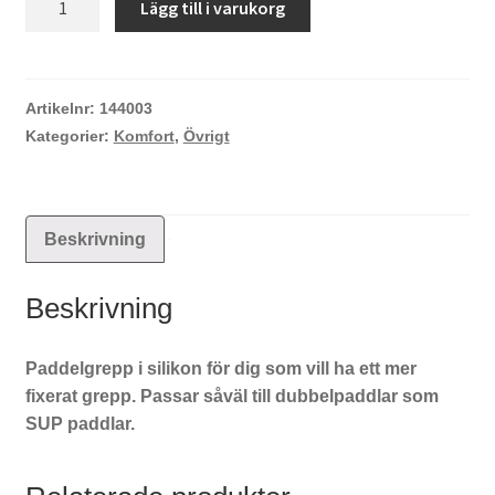
Lägg till i varukorg
Sports
paddelgrepp
mängd
Artikelnr:
144003
Kategorier:
Komfort
,
Övrigt
Beskrivning
Beskrivning
Paddelgrepp i silikon för dig som vill ha ett mer
fixerat grepp. Passar såväl till dubbelpaddlar som
SUP paddlar.