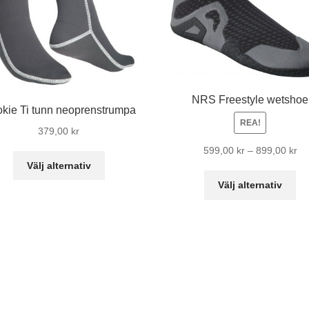
NRS Freestyle wetshoe
kie Ti tunn neoprenstrumpa
REA!
379,00
kr
Pri
599,00
kr
–
899,00
kr
Den
Välj alternativ
59
här
De
till
Välj alternativ
produkten
hä
89
har
pr
flera
ha
varianter.
fle
De
var
olika
De
alternativen
oli