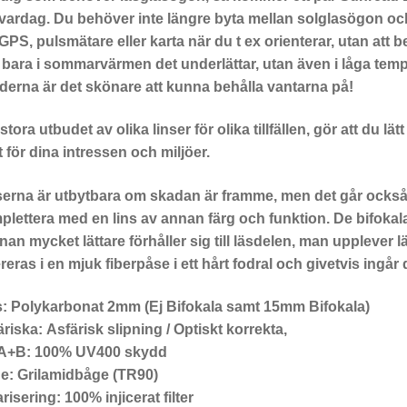
 vardag. Du behöver inte längre byta mellan solglasögon o
GPS, pulsmätare eller karta när du t ex orienterar, utan att 
 bara i sommarvärmen det underlättar, utan även i låga temper
derna är det skönare att kunna behålla vantarna på!
stora utbudet av olika linser för olika tillfällen, gör att du l
 för dina intressen och miljöer.
serna är utbytbara om skadan är framme, men det går också 
lettera med en lins av annan färg och funktion. De bifokal
nan mycket lättare förhåller sig till läsdelen, man upplever
reras i en mjuk fiberpåse i ett hårt fodral och givetvis ingår
:
Polykarbonat 2mm (Ej Bifokala samt 15mm Bifokala)
äriska:
Asfärisk slipning / Optiskt korrekta,
A+B:
100% UV400 skydd
e:
Grilamidbåge (TR90)
arisering:
100% injicerat filter