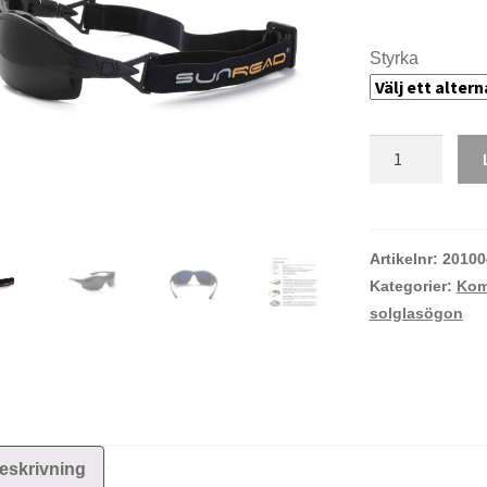
Styrka
Sunread
Sport
Wind
mängd
Artikelnr:
20100
Kategorier:
Kom
solglasögon
eskrivning