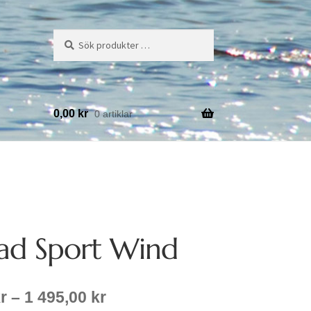
Sök
Sök
efter:
0,00
kr
0 artiklar
ad Sport Wind
Prisintervall:
r
–
1 495,00
kr