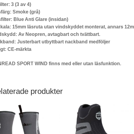
ilter:
3 (3 av 4)
sfärg:
Smoke (grå)
filter:
Blue Anti Glare (insidan)
okala:
15mm läsruta utan vindskyddet monterat, annars 12
dskydd:
Av Neopren, avtagbart och tvättbart.
kband:
Justerbart utbyttbart nackband medföljer
igt:
CE-märkta
READ SPORT WIND finns med eller utan läsfunktion.
laterade produkter