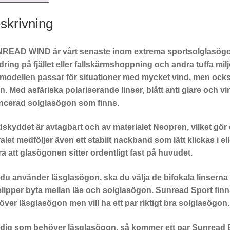
skrivning
READ WIND är vårt senaste inom extrema sportsolglasögon.
ring på fjället eller fallskärmshoppning och andra tuffa mi
 modellen passar för situationer med mycket vind, men oc
. Med asfäriska polariserande linser, blått anti glare och 
ncerad solglasögon som finns.
skyddet är avtagbart och av materialet Neopren, vilket gör det 
alet medföljer även ett stabilt nackband som lätt klickas i el
a att glasögonen sitter ordentligt fast på huvudet.
u använder läsglasögon, ska du välja de bifokala linserna s
slipper byta mellan läs och solglasögon.
Sunread Sport finns
ver läsglasögon men vill ha ett par riktigt bra solglasögon.
 dig som behöver läsglasögon, så kommer ett par Sunread B