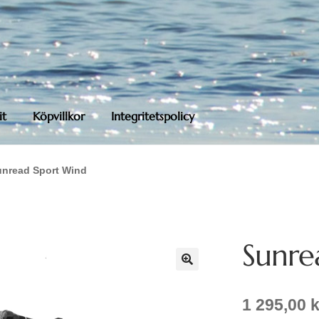
it
Köpvillkor
Integritetspolicy
unread Sport Wind
Sunre
1 295,00
k