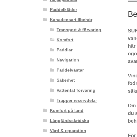
Paddelkläder
Be
Kanadensartillbehör
Transport & förvaring
SUN
vand
Komfort
här
Paddlar
ögon
Navigation
ava
Paddelvästar
Vind
Säkerhet
fodr
Vattentät förvaring
säkr
Trapper reservdelar
Om d
Komfort på land
du 
Långfärdsskridsko
behö
Vård & reparation
För