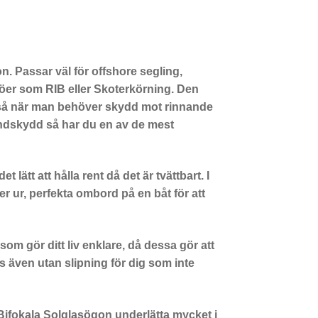
 Passar väl för offshore segling,
ljöer som RIB eller Skoterkörning. Den
kså när man behöver skydd mot rinnande
vindskydd så har du en av de mest
lätt att hålla rent då det är tvättbart. I
ler ur, perfekta ombord på en båt för att
om gör ditt liv enklare, då dessa gör att
 även utan slipning för dig som inte
ifokala Solglasögon underlätta mycket i