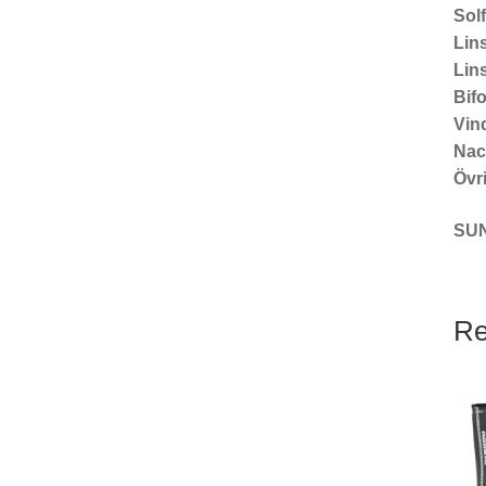
Solf
Lin
Lins
Bif
Vin
Nac
Övr
SUN
Re