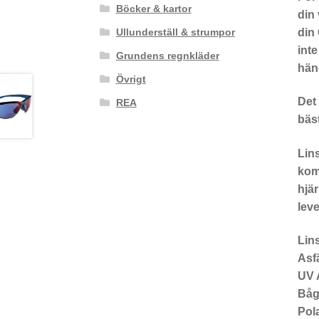
Böcker & kartor
din
din 
Ullunderställ & strumpor
inte
Grundens regnkläder
hän
Övrigt
Det 
REA
bäst
Lin
komp
hjär
leve
Lins
Asf
UV 
Båg
Pol