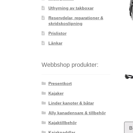
Uthyrning av takboxar
Reservdelar, reparationer &
skridskoslipning
Prislistor
Länkar
Webbshop produkter:
Presentkort
Kajaker
Linder kanoter & båtar
Ally kanadensare & tillbehör
Kajaktillbehör
B
Kajakpaddlar