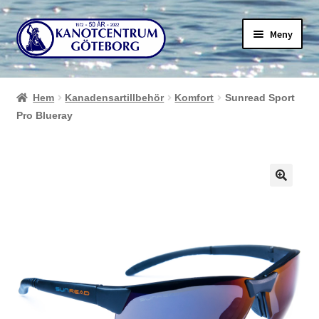
Hoppa
Hoppa
Meny
till
till
navigering
innehåll
Hem
Kanadensartillbehör
Komfort
Sunread Sport
Pro Blueray