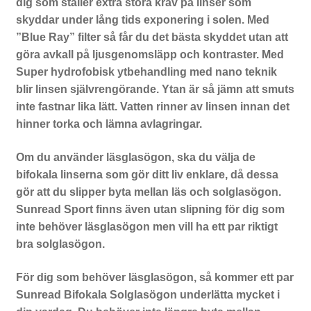
dig som ställer extra stora krav på linser som
skyddar under lång tids exponering i solen. Med
”Blue Ray” filter så får du det bästa skyddet utan att
göra avkall på ljusgenomsläpp och kontraster. Med
Super hydrofobisk ytbehandling med nano teknik
blir linsen självrengörande. Ytan är så jämn att smuts
inte fastnar lika lätt. Vatten rinner av linsen innan det
hinner torka och lämna avlagringar.
Om du använder läsglasögon, ska du välja de
bifokala linserna som gör ditt liv enklare, då dessa
gör att du slipper byta mellan läs och solglasögon.
Sunread Sport finns även utan slipning för dig som
inte behöver läsglasögon men vill ha ett par riktigt
bra solglasögon.
För dig som behöver läsglasögon, så kommer ett par
Sunread Bifokala Solglasögon underlätta mycket i