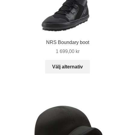
NRS Boundary boot
1 699,00
kr
Den
Välj alternativ
här
produkten
har
flera
varianter.
De
olika
alternativen
kan