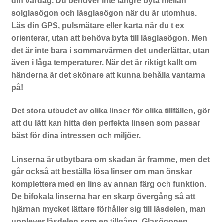
din vardag. Du behöver inte längre byta mellan
solglasögon och läsglasögon när du är utomhus.
Läs din GPS, pulsmätare eller karta när du t ex
orienterar, utan att behöva byta till läsglasögon. Men
det är inte bara i sommarvärmen det underlättar, utan
även i låga temperaturer. När det är riktigt kallt om
händerna är det skönare att kunna behålla vantarna
på!
Det stora utbudet av olika linser för olika tillfällen, gör
att du lätt kan hitta den perfekta linsen som passar
bäst för dina intressen och miljöer.
Linserna är utbytbara om skadan är framme, men det
går också att beställa lösa linser om man önskar
komplettera med en lins av annan färg och funktion.
De bifokala linserna har en skarp övergång så att
hjärnan mycket lättare förhåller sig till läsdelen, man
upplever läsdelen som en tillgång. Glasögonen