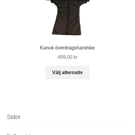
olika
alternativen
kan
väljas
på
produktsidan
Kanuk överdragshandske
499,00
kr
Den
Välj alternativ
här
produkten
har
flera
varianter.
De
Sidor
olika
alternativen