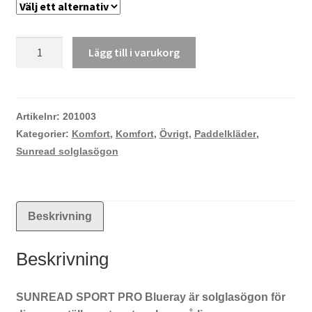
Sunread
Lägg till i varukorg
Sport
Pro
Blueray
mängd
Artikelnr:
201003
Kategorier:
Komfort
,
Komfort
,
Övrigt
,
Paddelkläder
,
Sunread solglasögon
Beskrivning
Beskrivning
SUNREAD SPORT PRO Blueray är solglasögon för