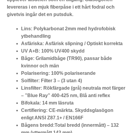
levereras i en mjuk fiberpåse i ett hårt fodral och
givetvis ingår det en putsduk.
Lins:
Polykarbonat 2mm med hydrofobisk
ytbehandling
Asfäriska:
Asfärisk slipning / Optiskt korrekta
UV A+B:
100% UV400 skydd
Båge:
Grilamidbåge (TR90), passar både
kvinnor och män
Polarisering:
100% polariserande
Solfilter:
Filter 3 – (3 utan 4)
Linsfilter:
Rökfärgade (grå) neutrala mot färger
– ”Blue Ray” 400-425 nm, Blå anti reflex
Bifokala:
14 mm läsruta
Certifiering:
CE-märkta. Skyddsglasögon
enligt ANSI Z87.1+ / EN166F
Bågens bredd:
Total bredd (innermått) – 132
mm (yttermått 142 mm)