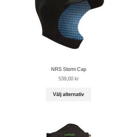
väljas
på
produktsidan
NRS Storm Cap
539,00
kr
Den
Välj alternativ
här
produkten
har
flera
varianter.
De