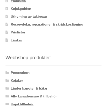
Framsida
kan
väljas
Kajakguiden
på
Uthyrning av takboxar
produktsidan
Reservdelar, reparationer & skridskoslipning
Prislistor
Länkar
Webbshop produkter:
Presentkort
Kajaker
Linder kanoter & båtar
Ally kanadensare & tillbehör
Kajaktillbehör