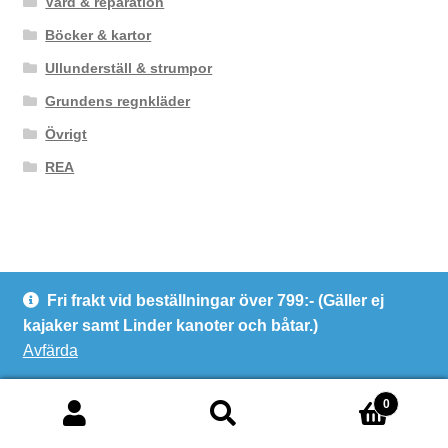
Vård & reparation
Böcker & kartor
Ullunderställ & strumpor
Grundens regnkläder
Övrigt
REA
Fri frakt vid beställningar över 799:- (Gäller ej
© Kanotcentrum Göteborg AB
kajaker samt Linder kanoter och båtar.)
Integritetspolicy
Avfärda
0
Sök
Sök